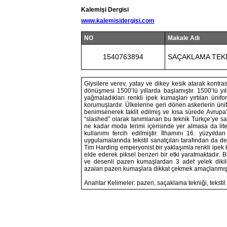
Kalemişi Dergisi
www.kalemisidergisi.com
NO
Makale Adı
1540763894
SAÇAKLAMA TEK
Giysilere verev, yatay ve dikey kesik atarak kontr
dönüşmesi 1500’lü yıllarda başlamıştır. 1500’lü y
yağmaladıkları renkli ipek kumaşları yırtılan ünifo
korumuşlardır. Ülkelerine geri dönen askerlerin üni
benimsenerek taklit edilmiş ve kısa sürede Avrupa’
“slashed” olarak tanımlanan bu teknik Türkçe’ye sa
ne kadar moda terimi içerisinde yer almasa da lite
kullanımı tercih edilmiştir. İlhamını 16. yüzyıld
uygulamalarında tekstil sanatçıları tarafından da de
Tim Harding emperyonist bir yaklaşımla renkli ipek 
elde ederek piksel benzeri bir etki yaratmaktadır.
ve desenli pazen kumaşlardan 3 adet yelek dikile
azalan pazen kumaşlara dikkat çekmek amaçlanmışt
Anahtar Kelimeler: pazen, saçaklama tekniği, tekstil