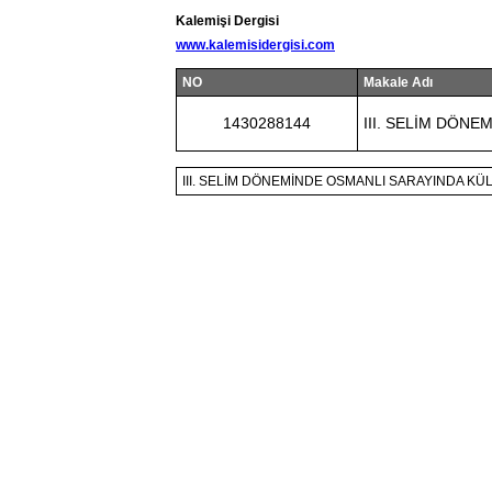
Kalemişi Dergisi
www.kalemisidergisi.com
NO
Makale Adı
1430288144
III. SELİM DÖN
III. SELİM DÖNEMİNDE OSMANLI SARAYINDA KÜ