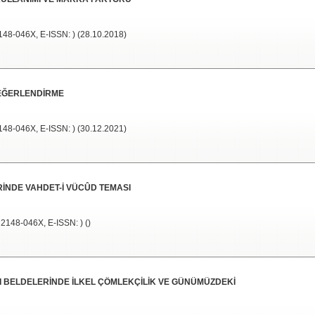
148-046X, E-ISSN: ) (28.10.2018)
DEĞERLENDİRME
148-046X, E-ISSN: ) (30.12.2021)
RİNDE VAHDET-İ VÜCÛD TEMASI
 2148-046X, E-ISSN: ) ()
IRI BELDELERİNDE İLKEL ÇÖMLEKÇİLİK VE GÜNÜMÜZDEKİ