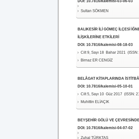
DOI:
10.7816/kalemisi-03-06-03
Sultan SÖKMEN
BALIKESİR İLİ GÖMEÇ İLÇESİ İ
İLİŞKİLERİNE ETKİLERİ
DOI:
10.7816/kalemisi-08-18-03
Cilt 9, Sayı 18 Bahar 2021 (ISSN:
Birnaz ER CENGİZ
BELÂGAT KİTAPLARINDA İSTİTBÂ 
DOI:
10.7816/kalemisi-05-10-01
Cilt 5, Sayı 10 Güz 2017 (ISSN: 2
Muhittin ELİAÇIK
BEYŞEHİR GÖLÜ VE ÇEVRESİNDE
DOI:
10.7816/kalemisi-04-07-02
Zuhal TÜRKTAŞ