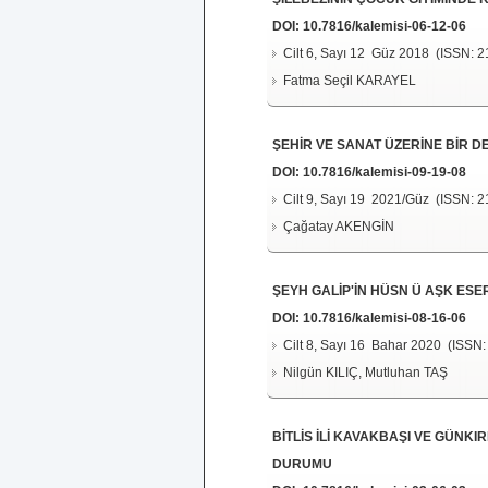
DOI:
10.7816/kalemisi-06-12-06
Cilt 6, Sayı 12 Güz 2018 (ISSN: 2
Fatma Seçil KARAYEL
ŞEHİR VE SANAT ÜZERİNE BİR 
DOI:
10.7816/kalemisi-09-19-08
Cilt 9, Sayı 19 2021/Güz (ISSN: 2
Çağatay AKENGİN
ŞEYH GALİP'İN HÜSN Ü AŞK ESE
DOI:
10.7816/kalemisi-08-16-06
Cilt 8, Sayı 16 Bahar 2020 (ISSN:
Nilgün KILIÇ, Mutluhan TAŞ
BİTLİS İLİ KAVAKBAŞI VE GÜNK
DURUMU