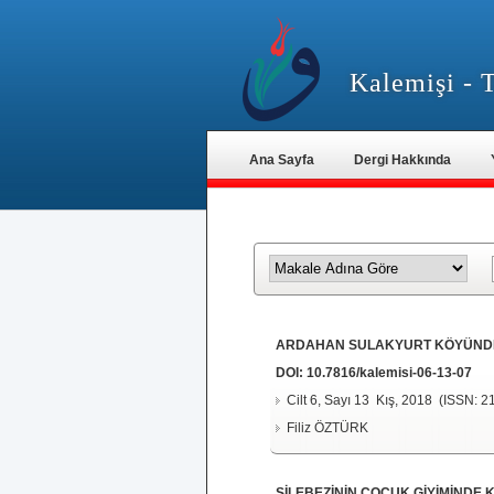
Kalemişi - T
Ana Sayfa
Dergi Hakkında
ARDAHAN SULAKYURT KÖYÜNDE 
DOI:
10.7816/kalemisi-06-13-07
Cilt 6, Sayı 13 Kış, 2018 (ISSN: 
Filiz ÖZTÜRK
ŞİLEBEZİNİN ÇOCUK GİYİMİNDE