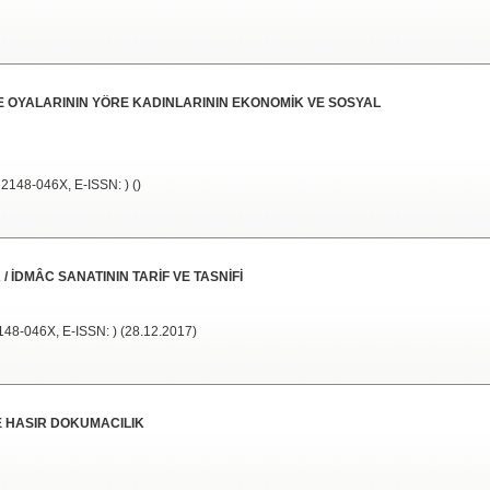
ĞNE OYALARININ YÖRE KADINLARININ EKONOMİK VE SOSYAL
 2148-046X, E-ISSN: ) ()
/ İDMÂC SANATININ TARİF VE TASNİFİ
148-046X, E-ISSN: ) (28.12.2017)
 HASIR DOKUMACILIK